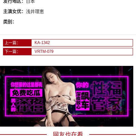
发行地区：
日本
主演女优：
浅井理恵
类别：
上一篇：
KA-1342
下一篇：
VRTM-079
网友也在看