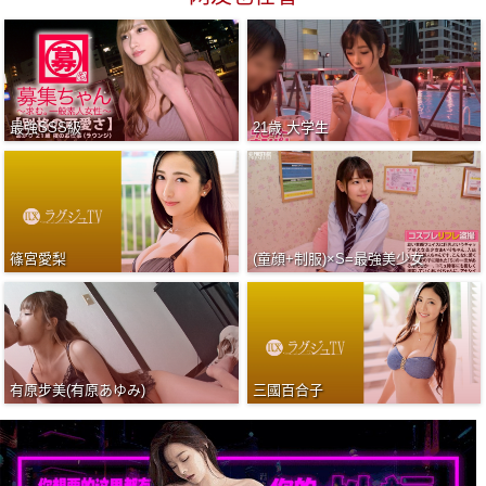
最強SSS級
21歳 大学生
篠宮愛梨
(童顔+制服)×S=最強美少女
有原步美(有原あゆみ)
三國百合子