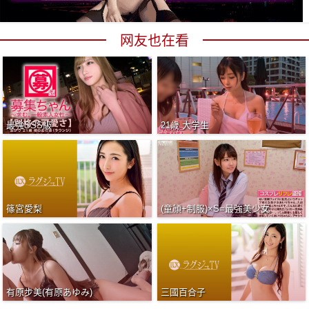
网友也在看
最強SSS級
21歳 大学生
篠宮愛梨
(童顔+制服)×S=最強美少女
有原步美(有原あゆみ)
三國百合子