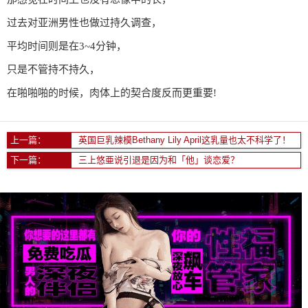
过去对亚洲男性也做过持久调查，
平均时间则是在3~4分钟，
只是不管持不持久，
在啪啪啪的时候，肉体上的契合度反而更重要!
上一篇：
英国巨乳辣模Bethany Lily April这乳量也太不科学了！
下一篇：
三上悠亜说引退是因为和「他」谈恋爱？