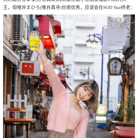
王，但唯井まひろ(唯井真寻)也很优秀，应该会在SOD Star终老：