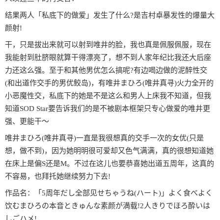
结果两人「私底下的做爱」发生了什么?是吉村卓暴发性的爆量大
颜射!
干，只是拔出来就可以射到唯井的脸，我也真是佩服佩服，现在
我能射到肚脐眼就算干得漂亮了，想不到人家年纪比我还大后座
力还这么强。至于和其他男优怎么搞呢?有边喝边做的泥醉性交
(和出道作交手的男优鲛岛)，有唯井まひろ(唯井真寻)火力全开的
小恶魔性交，私底下的她是不是这么和男人上床我不知道，但我
知道SOD Star要告诉我们的是不被剧本框架只专心做爱的唯井更
强、更能干〜
唯井まひろ(唯井真寻)一直是我很想真的交手一次的女优(只是
想，做不到)，因为她明明很可爱却又色气满满，真的很想知道她
在床上是偏S还是M。不过在这儿也要恭喜她出道五周年，这真的
不容易，也拜托她继续努力下去!
作品名：「5周年だし全部见せちゃうね(ハート)」よく食べよく
饮むまひろの本音ときゅんな素颜が満载!2人きりでほろ酔いは
しごハメ!