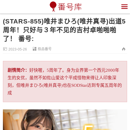

(STARS-855)唯井まひろ(唯井真寻)出道5
周年！只好与３年不见的吉村卓啪啪啪
了！ 番号:


极品番号

2023-05-26
剧情简介：
好快喔，5周年了。身为业界第一个西元2000年
生的女优，虽然不如佐山爱这个平成怪物来得让人印象深
刻，但唯井まひろ(唯井真寻)也在SODStar达到专属五周年的
成