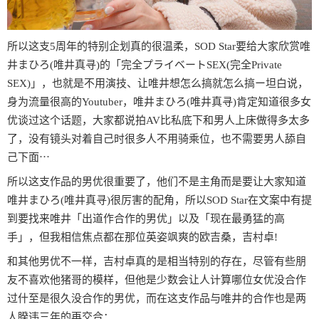
所以这支5周年的特别企划真的很温柔，SOD Star要给大家欣赏唯
井まひろ(唯井真寻)的「完全プライベートSEX(完全Private
SEX)」，也就是不用演技、让唯井想怎么搞就怎么搞ー坦白说，
身为流量很高的Youtuber，唯井まひろ(唯井真寻)肯定知道很多女
优谈过这个话题，大家都说拍AV比私底下和男人上床做得多太多
了，没有镜头对着自己时很多人不用骑乘位，也不需要男人舔自
己下面⋯
所以这支作品的男优很重要了，他们不是主角而是要让大家知道
唯井まひろ(唯井真寻)很厉害的配角，所以SOD Star在文案中有提
到要找来唯井「出道作合作的男优」以及「现在最勇猛的高
手」，但我相信焦点都在那位英姿飒爽的欧吉桑，吉村卓!
和其他男优不一样，吉村卓真的是相当特别的存在，尽管有些朋
友不喜欢他猪哥的模样，但他是少数会让人计算哪位女优没合作
过什至是很久没合作的男优，而在这支作品与唯井的合作也是两
人睽违三年的再交合：