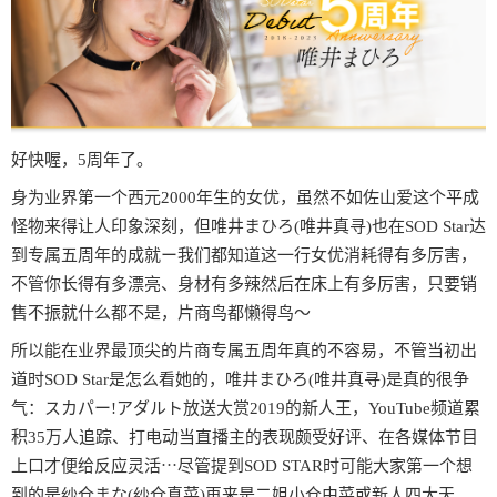
好快喔，5周年了。
身为业界第一个西元2000年生的女优，虽然不如佐山爱这个平成
怪物来得让人印象深刻，但唯井まひろ(唯井真寻)也在SOD Star达
到专属五周年的成就ー我们都知道这一行女优消耗得有多厉害，
不管你长得有多漂亮、身材有多辣然后在床上有多厉害，只要销
售不振就什么都不是，片商鸟都懒得鸟〜
所以能在业界最顶尖的片商专属五周年真的不容易，不管当初出
道时SOD Star是怎么看她的，唯井まひろ(唯井真寻)是真的很争
气：スカパー!アダルト放送大赏2019的新人王，YouTube频道累
积35万人追踪、打电动当直播主的表现颇受好评、在各媒体节目
上口才便给反应灵活⋯尽管提到SOD STAR时可能大家第一个想
到的是纱仓まな(纱仓真菜)再来是二姐小仓由菜或新人四大天