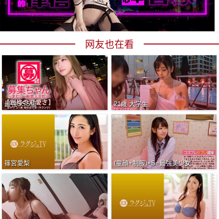
网友也在看
最強SSS級
21歳 大学生
篠宮愛梨
(童顔+制服)×S=最強美少女