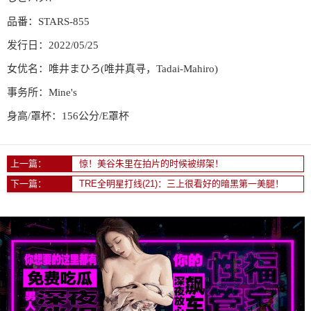
品番：STARS-855
发行日：2022/05/25
女优名：唯井まひろ(唯井真寻，Tadai-Mahiro)
事务所：Mine's
身高/罩杯：156公分/E罩杯
上一篇：
惊！美谷朱里在拍片的时候被绑架！
下一篇：
TRE全明星打线(21)：三上很看好的暗黑第一美腿！