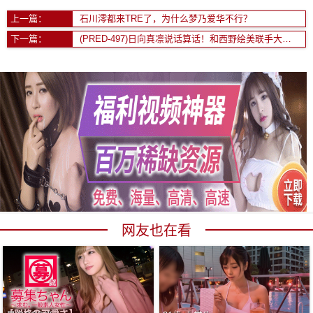
上一篇：
石川澪都来TRE了，为什么梦乃爱华不行？
下一篇：
(PRED-497)日向真凛说话算话！和西野绘美联手大战童帝！
网友也在看