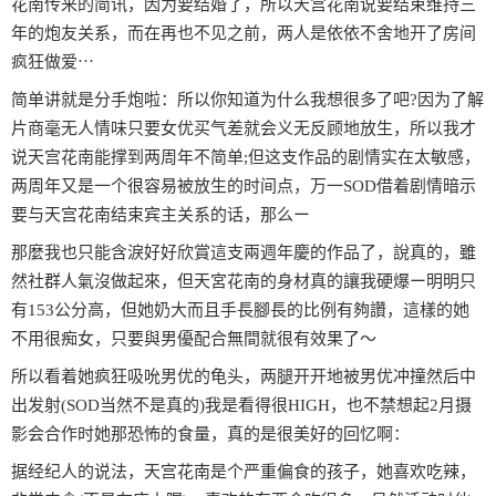
花南传来的简讯，因为要结婚了，所以天宫花南说要结束维持三
年的炮友关系，而在再也不见之前，两人是依依不舍地开了房间
疯狂做爱⋯
简单讲就是分手炮啦：所以你知道为什么我想很多了吧?因为了解
片商毫无人情味只要女优买气差就会义无反顾地放生，所以我才
说天宫花南能撑到两周年不简单;但这支作品的剧情实在太敏感，
两周年又是一个很容易被放生的时间点，万一SOD借着剧情暗示
要与天宫花南结束宾主关系的话，那么ー
那麼我也只能含淚好好欣賞這支兩週年慶的作品了，說真的，雖
然社群人氣沒做起來，但天宮花南的身材真的讓我硬爆ー明明只
有153公分高，但她奶大而且手長腳長的比例有夠讚，這樣的她
不用很痴女，只要與男優配合無間就很有效果了〜
所以看着她疯狂吸吮男优的龟头，两腿开开地被男优冲撞然后中
出发射(SOD当然不是真的)我是看得很HIGH，也不禁想起2月摄
影会合作时她那恐怖的食量，真的是很美好的回忆啊：
据经纪人的说法，天宫花南是个严重偏食的孩子，她喜欢吃辣，