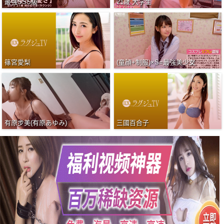
最強SSS級
21歳 大学生
篠宮愛梨
(童顔+制服)×S=最強美少女
有原步美(有原あゆみ)
三國百合子