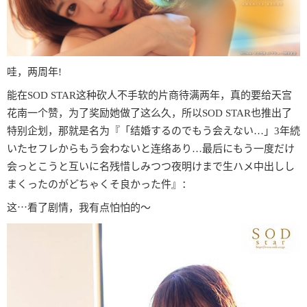
哇，两周年!
能在SOD STAR这种砍人不手软的片商待满两年，真的要给天宫
花南一个赞，为了奖励她做了这么久，所以SOD STAR也推出了
特别企划，那就是名为『「结婚するのでもう会えない…」3年続
いたセフレからもう会わないと连络あり…最后にもう一度だけ
会っとこうと互いに名残惜しみつつ夜明けまで生ハメ中出しし
まくったのがどちゃくそ良かった件』：
这⋯看了剧情，我有点怕怕的〜