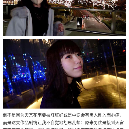
倒不是因为天宫花南要被肛肛好或是中途会有黑人乱入而心痛，
而是这支作品剧情让我不自觉地胡思乱想：原来男优是接到天宫