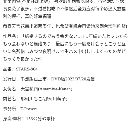
非常肉食(不是在床上喔)，喜欢的东西会吃很多，虽然活动时伙
食费花了很多，不过看她吃个不停然后全力应对每个影迷大放福
利的模样，真的好幸福喔⋯
恭喜天宫花南出道两周年，也希望有机会再请她来到台湾当吃货!
作品名：「结婚するのでもう会えない…」3年続いたセフレから
もう会わないと连络あり…最后にもう一度だけ会っとこうと互
いに名残惜しみつつ夜明けまで生ハメ中出ししまくったのがど
ちゃくそ良かった件
品番：STARS-864
发行日：串流版已上市，DVD版2023/07/20发售
女优名：天宫花南(Amamiya-Kanan)
前艺名：那珂川もこ(那珂川萌子)
事务所：T-Powers
身高/罩杯：153公分/G罩杯