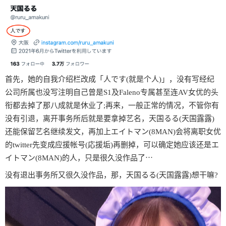
首先，她的自我介绍栏改成「人です(就是个人)」，没有写经纪
公司所属也没写注明自己曾是S1及Faleno专属甚至连AV女优的头
衔都去掉了那八成就是休业了;再来，一般正常的情况，不管你有
没有引退，离开事务所后就是要拿掉艺名，天国るる(天国露露)
还能保留艺名继续发文，再加上エイトマン(8MAN)会将离职女优
的twitter先变成应援帐号(応援垢)再删掉，可以确定她应该还是エ
イトマン(8MAN)的人，只是很久没作品了⋯
没有退出事务所又很久没作品，那，天国るる(天国露露)想干嘛?