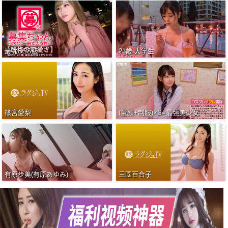
最強SSS級
21歳 大学生
篠宮愛梨
(童顔+制服)×S=最強美少女
有原步美(有原あゆみ)
三國百合子