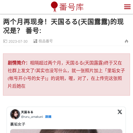

两个月再现身！天国るる(天国露露)的现
况是？ 番号:


极品番号

2023-07-30
剧情简介：
相隔超过两个月，天国るる(天国露露)终于又在
社群上发文了!其实也没写什么，就一张照片加上「里垢女子
(帐号开小号的女子)」的说明，喔，对了，在上传完这张照
片后她在