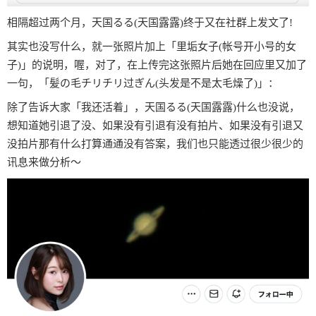
相隔超过两个月，天国るる(天国露露)终于又在社群上发文了!
其实也没写什么，就一张照片加上「里垢女子(帐号开小号的女
子)」的说明，喔，对了，在上传完这张照片后她在回应里又加了
一句，「髪の毛チリチリ过ぎん(头发是不是太毛燥了)」：
除了告诉大家「我还活着」，天国るる(天国露露)什么也没说，
想知道她引退了没、如果没有引退有没有拍片、如果没有引退又
没拍片那有什么打算通通没有答案，我们也只能透过很少很少的
讯息来做分析〜