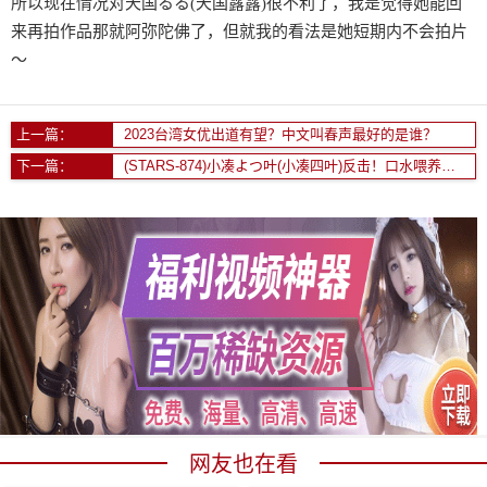
所以现在情况对天国るる(天国露露)很不利了，我是觉得她能回
来再拍作品那就阿弥陀佛了，但就我的看法是她短期内不会拍片
～
上一篇：
2023台湾女优出道有望？中文叫春声最好的是谁？
下一篇：
(STARS-874)小凑よつ叶(小凑四叶)反击！口水喂养吉村卓！
网友也在看