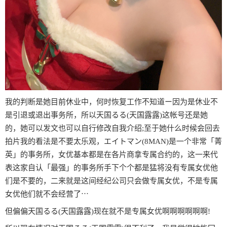
我的判断是她目前休业中，何时恢复工作不知道ー因为是休业不
是引退或退出事务所，所以天国るる(天国露露)这帐号还是她
的，她可以发文也可以自行修改自我介绍;至于她什么时候会回去
拍片我的看法是不要太乐观，エイトマン(8MAN)是一个非常「菁
英」的事务所，女优基本都是在各片商拿专属合约的，这一来代
表这家自认「最强」的事务所手下个个都是猛将没有专属女优他
们是不要的，二来就是这间经纪公司只会做专属女优，不是专属
女优他们就不会经营了⋯
但偏偏天国るる(天国露露)现在就不是专属女优啊啊啊啊啊啊!