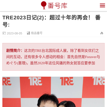

TRE2023日记(2)：超过十年的再会！ 番
号:


极品番号

2023-08-05
剧情简介：
这次的TRE台北国际成人展，除了看到女优们之
间的互动，还有很多令人感动的相会：首先自然是Foraver与
めぐり(惠理)，虽然2020年这位风骚的熟女就答应要参加