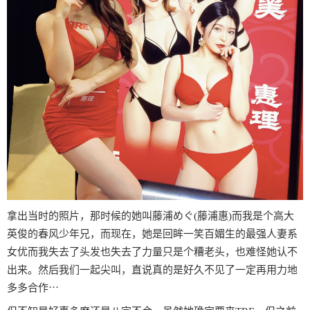
拿出当时的照片，那时候的她叫藤浦めぐ(藤浦惠)而我是个高大
英俊的春风少年兄，而现在，她是回眸一笑百媚生的最强人妻系
女优而我失去了头发也失去了力量只是个糟老头，也难怪她认不
出来。然后我们一起尖叫，直说真的是好久不见了一定再用力地
多多合作⋯