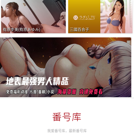
有原步美(有原あゆみ)
三國百合子
我爱番号库，最新番号库