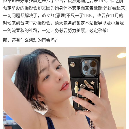
但不知是好事多磨还是八字不合，虽然她确定要来TRE，但之前
预定举办的摄影会却又因为她身体不安定而宣告延期;还好看起来
一切问题都解决了，めぐり(惠理)不只来了TRE ，也要在11月的
时候来到台湾举办摄影会，请大家务必锁定本站报导以及小弟我
一剑浣春秋的社群，一定、务必要努力抢票，必定秒杀!
那，还有什么感动的再会吗?