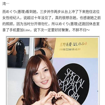
湾⋯
而めぐり(惠理)看到她，三步并作两步从台上冲了下来抱住这位
女性经纪人，说超过十年没见了，真的很想念她，也感谢她之前
的照顾，因为当时分开得勿忙，所以めぐり(惠理)还跑回休息室
拿了手机要加Line，说下次一定要好好聚聚，不醉不归〜