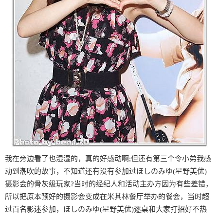
我在旁边看了也湿湿的，真的好感动啊;但还有第三个令小弟我感
动到潮吹的故事，不知道还有没有参加过ほしのみゆ(星野美优)
摄影会的骨灰级玩家?当时的经纪人和活动主办方因为有些差错，
所以把原本预好的摄影会变成在米其林餐厅举办的餐会，当时超
过百名影迷参加，ほしのみゆ(星野美优)逐桌和大家打招好不热