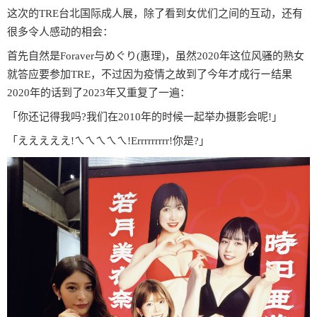
这次的TRE台北国际成人展，除了看到女优们之间的互动，还有
很多令人感动的相会：
首先自然是Foraver与めぐり(惠理)，虽然2020年这位风骚的熟女
就答应要参加TRE，不过因为疫情之故到了今年才成行ー结果
2020年的话到了2023年又重复了一遍：
「你还记得我吗?我们在2010年的时候一起举办摄影会呢!」
「えええええ!ㄟㄟㄟㄟㄟ!Errrrrrrrr!你是?」