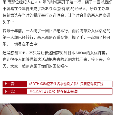
闹;而那位经纪人在2018年的时候离开了这一行，绕了一圈以后好
不容易在今年复出成了新ありな(新有菜)的经纪人，所以主办单
位刻意选在当时的餐厅举行欢迎酒会，让当时合作的两人再度碰
头了⋯
转眼十年前，一人绕了一圈回归老本行，而台湾举办女优活动的
第一人却已经转行，两人都是百感交集，握了手，一起喝了杯可
乐，一切尽在不言中!
还是感谢TRE，不只是让影迷圆梦见到日本AllStar的女优阵容，
也让很多人能够借着这活动把失去的老朋友找回来，接下来，今
天，大家一起创造属于你们的回忆吧～
上一篇：
(SDTH-038)记不住名字也没关系！只要记得疯狂浣肠加三穴的她是最近口味最重的新人！
下一篇：
TRE2023日记(3)：她在台上哭泣！