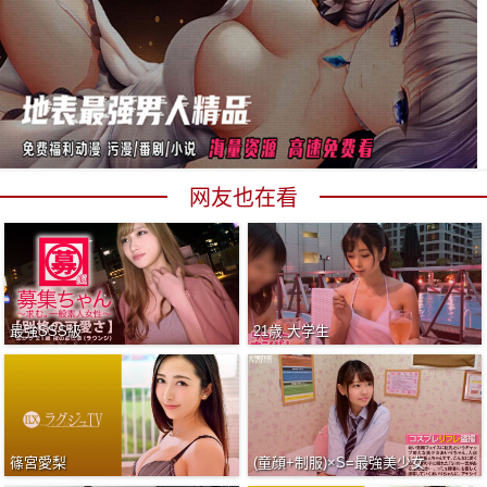
网友也在看
最強SSS級
21歳 大学生
篠宮愛梨
(童顔+制服)×S=最強美少女