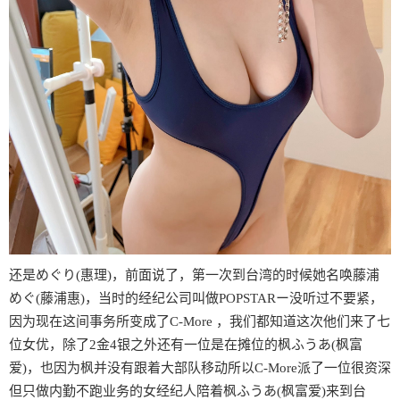
还是めぐり(惠理)，前面说了，第一次到台湾的时候她名唤藤浦
めぐ(藤浦惠)，当时的经纪公司叫做POPSTARー没听过不要紧，
因为现在这间事务所变成了C-More ，我们都知道这次他们来了七
位女优，除了2金4银之外还有一位是在摊位的枫ふうあ(枫富
爱)，也因为枫并没有跟着大部队移动所以C-More派了一位很资深
但只做内勤不跑业务的女经纪人陪着枫ふうあ(枫富爱)来到台